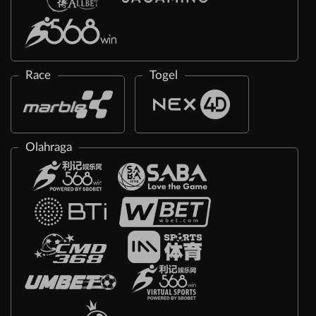
Race
Togel
Olahraga