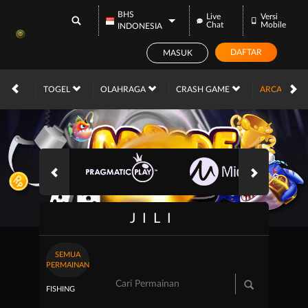
BHS
Live
Versi
WITHDRAW SUKSES
Chat
Mobile
INDONESIA
Username: dsf***9
Nominal: RP. 3.450.000
DAFTAR
MASUK
ACE
TOGEL
OLAHRAGA
CRASH GAME
ARCADE
JILI
SEMUA
PERMAINAN
FISHING