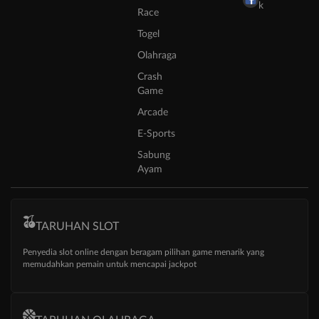
k
Race
Togel
Olahraga
Crash
Game
Arcade
E-Sports
Sabung
Ayam
TARUHAN SLOT
Penyedia slot online dengan beragam pilihan game menarik yang
memudahkan pemain untuk mencapai jackpot