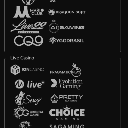
Live Casino