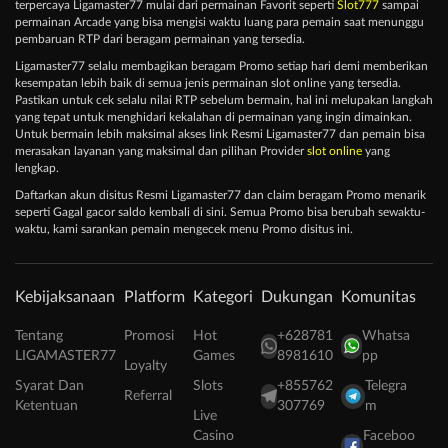
terpercaya Ligamaster77 mulai dari permainan Favorit seperti
Slot777
sampai
permainan Arcade yang bisa mengisi waktu luang para pemain saat menunggu
pembaruan RTP dari beragam permainan yang tersedia.
Ligamaster77 selalu membagikan beragam Promo setiap hari demi memberikan
kesempatan lebih baik di semua jenis permainan slot online yang tersedia.
Pastikan untuk cek selalu nilai RTP sebelum bermain, hal ini melupakan langkah
yang tepat untuk menghidari kekalahan di permainan yang ingin dimainkan.
Untuk bermain lebih maksimal akses link Resmi Ligamaster77 dan pemain bisa
merasakan layanan yang maksimal dan pilihan Provider
slot online
yang
lengkap.
Daftarkan akun disitus Resmi Ligamaster77 dan claim beragam Promo menarik
seperti Gagal gacor saldo kembali di sini. Semua Promo bisa berubah sewaktu-
waktu, kami sarankan pemain mengecek menu Promo disitus ini.
Kebijaksanaan
Platform
Kategori
Dukungan
Komunitas
Tentang
Promosi
Hot
+628781
Whatsa
LIGAMASTER77
Games
8981610
pp
Loyalty
Syarat Dan
Slots
+855762
Telegra
Referral
Ketentuan
307769
m
Live
Casino
Faceboo