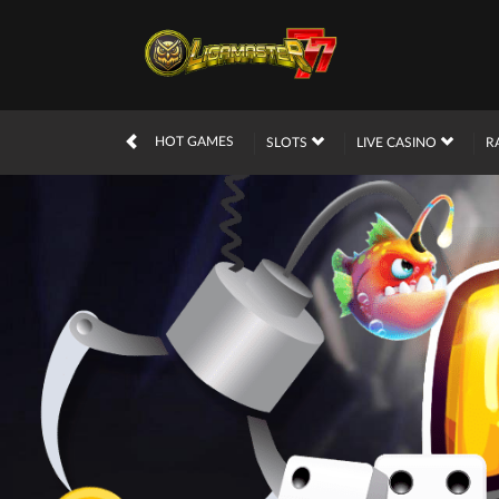
HOT GAMES
SLOTS
LIVE CASINO
R