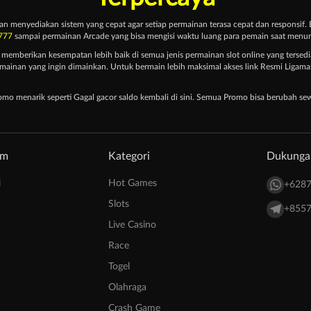
nyediakan sistem yang cepat agar setiap permainan terasa cepat dan responsif. Ber
777
sampai permainan Arcade yang bisa mengisi waktu luang para pemain saat menu
mberikan kesempatan lebih baik di semua jenis permainan slot online yang tersedia. 
mainan yang ingin dimainkan. Untuk bermain lebih maksimal akses link Resmi Ligam
romo menarik seperti Gagal gacor saldo kembali di sini. Semua Promo bisa berubah
rm
Kategori
Dukunga
i
Hot Games
+628
Slots
+855
Live Casino
Race
Togel
Olahraga
Crash Game