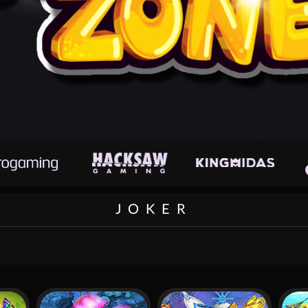
JOKER