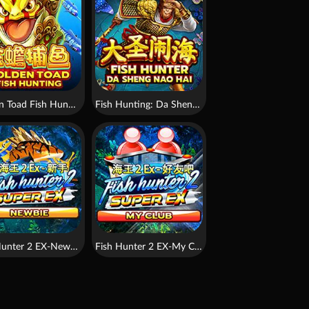
Golden Toad Fish Hunting
Fish Hunting: Da Sheng Nao Hai
Fish Hunter 2 EX-Newbie
Fish Hunter 2 EX-My Club