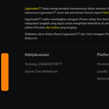
Ligamaster77
tetap mengutamakan kenyamanan dalam bermain dan me
terpercaya Ligamaster77 mulai dari permainan Favorit seperti
Slot
Ligamaster77 selalu membagikan beragam Promo setiap hari demi me
melupakan langkah yang tepat untuk menghidari kekalahan di per
pilihan Provider
slot online
yang lengkap.
Daftarkan akun disitus Resmi Ligamaster77 dan claim beragam P
disitus ini.
Kebijaksanaan
Platfo
INFO LIGAMASTER77
Tentang LIGAMASTER77
Promos
Syarat Dan Ketentuan
Loyalty
Referral