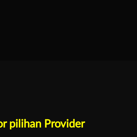
 pilihan Provider