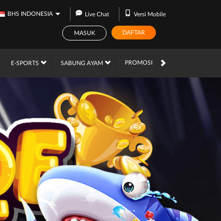
BHS INDONESIA
Live Chat
Versi Mobile
DAFTAR
MASUK
PROMOSI
E-SPORTS
SABUNG AYAM