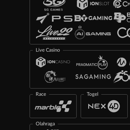
Live Casino
Race
Togel
Olahraga