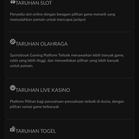
TARUHAN SLOT
Penyedia slot online dengan beragam pilihan game menarik yang
memudahkan pemain untuk mencapai jackpot
TARUHAN OLAHRAGA
Sportsbook Gaming Platform Terbaik menawarkan lebih banyak game,
odds yang lebih tinggi, dan menyediakan pilihan yang lebih banyak
untuk pemain.
TARUHAN LIVE KASINO
Platform Pilihan bagi perusahaan-perusahaan terbaik di dunia, dengan
pilihan variasi game terbanyak
TARUHAN TOGEL