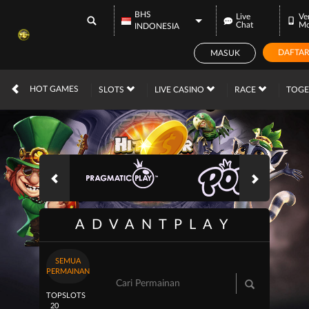
BHS
Live
Ve
Chat
Mo
INDONESIA
WITHDRAW SUKSES
Username: bqy***11
Nominal: RP. 2.750.000
DAFTA
MASUK
IDR
12,673,218,
HOT GAMES
SLOTS
LIVE CASINO
RACE
TOG
ADVANTPLAY
SEMUA
PERMAINAN
TOP
SLOTS
20