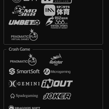
Crash Game