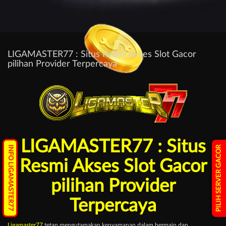
LIGAMASTER77 : Situs Resmi Akses Slot Gacor
pilihan Provider Terpercaya
LIGAMASTER77 : Situs
PILIH SERVER GACOR
INFO LIGAMASTER77
Resmi Akses Slot Gacor
pilihan Provider
Terpercaya
Ligamaster77
tetap mengutamakan kenyamanan dalam bermain dan